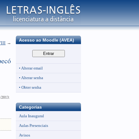
Acesso ao Moodle (AVEA)
VIII
→
pecó
• Alterar email
• Alterar senha
• Obter senha
1/2013:
Categorias
Aula Inaugural
Aulas Presenciais
Avisos