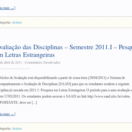
ia mais →]
tegoria:
Avisos
valiação das Disciplinas – Semestre 2011.I – Pesq
m Letras Estrangeiras
de abril de 2011
·
Comentários Desativados
úcleo de Avaliação está disponibilizando a partir de sexta-feira (29/04/2011) o Sistema de
mpanhamento e Avaliação de Disciplinas [SAAD] para que os estudantes avaliem a seguinte
ciplina já cursada em 2011.1: Pesquisa em Letras Estrangeiras O período para a auto-avaliação 
em 17/05/2011. Os estudantes podem acessar o SAAD no link http://www.saad.ufsc.br/coleta.
PORTANTE: deve ser [...]
ia mais →]
tegoria:
Avisos