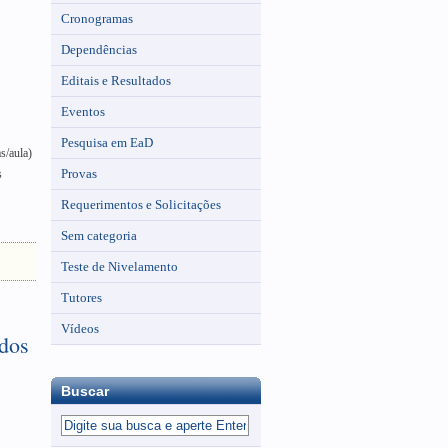
Cronogramas
Dependências
Editais e Resultados
Eventos
Pesquisa em EaD
s/aula)
Provas
s
Requerimentos e Solicitações
Sem categoria
Teste de Nivelamento
Tutores
Vídeos
udos
Buscar