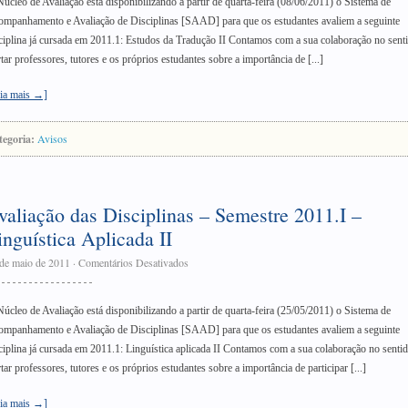
úcleo de Avaliação está disponibilizando a partir de quarta-feira (08/06/2011) o Sistema de
mpanhamento e Avaliação de Disciplinas [SAAD] para que os estudantes avaliem a seguinte
ciplina já cursada em 2011.1: Estudos da Tradução II Contamos com a sua colaboração no sent
rtar professores, tutores e os próprios estudantes sobre a importância de [...]
ia mais →]
tegoria:
Avisos
valiação das Disciplinas – Semestre 2011.I –
inguística Aplicada II
de maio de 2011
·
Comentários Desativados
úcleo de Avaliação está disponibilizando a partir de quarta-feira (25/05/2011) o Sistema de
mpanhamento e Avaliação de Disciplinas [SAAD] para que os estudantes avaliem a seguinte
ciplina já cursada em 2011.1: Linguística aplicada II Contamos com a sua colaboração no senti
rtar professores, tutores e os próprios estudantes sobre a importância de participar [...]
ia mais →]