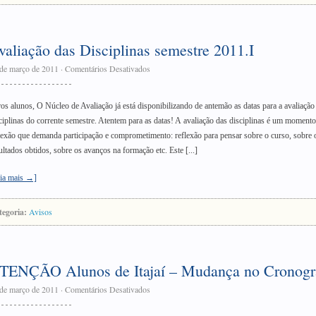
valiação das Disciplinas semestre 2011.I
de março de 2011
·
Comentários Desativados
os alunos, O Núcleo de Avaliação já está disponibilizando de antemão as datas para a avaliação
ciplinas do corrente semestre. Atentem para as datas! A avaliação das disciplinas é um momento
lexão que demanda participação e comprometimento: reflexão para pensar sobre o curso, sobre 
ultados obtidos, sobre os avanços na formação etc. Este [...]
ia mais →]
tegoria:
Avisos
TENÇÃO Alunos de Itajaí – Mudança no Cronog
de março de 2011
·
Comentários Desativados