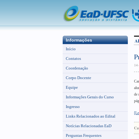
A
Informações
Início
P
Contatos
14 
Coordenação
Corpo Docente
Car
Equipe
alu
de 
Informações Gerais do Curso
pág
Ingresso
[Le
Links Relacionados ao Edital
Notícias Relacionadas EaD
Ca
Perguntas Frequentes