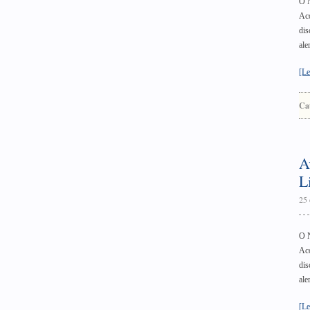
O N
Aco
dis
ale
[Le
Ca
A
L
25 
O N
Aco
dis
ale
[Le