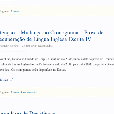
tegoria:
Avisos
tenção – Mudança no Cronograma – Prova de
ecuperação de Língua Inglesa Escrita IV
de maio de 2011
·
Comentários Desativados
os aluno, Devido ao Feriado de Corpus Christi no dia 23 de junho, a data da prova de Recuper
ciplina de Língua Inglesa Escrita IV foi alterada do dia 24/06 para o dia 28/06, terça-feira. Aten
ova data! Os cronogramas estão disponíveis no Ecolab.
ia mais →]
tegoria:
Avisos
·
Cronogramas
ormulário de Desistência