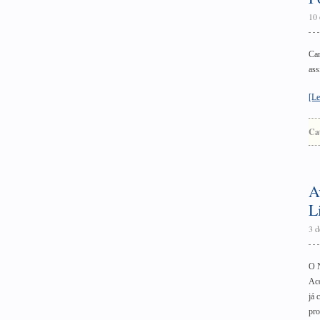
10 
Car
ass
[Le
Ca
A
L
3 d
O N
Aco
já 
pro