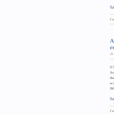
[Le
Ca
A
e
28 
O N
Aco
dis
se 
IM
[Le
Ca