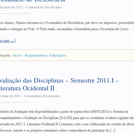
de maio de 2011
·
Comentários Desativados
os alunos, Abaixo encontra-se o Formulário de Desistência, que deve ser impresso, preenchido
inado e entregue no Polo. O Polo então, encaminha o formulário para a Secretaria do Curso.
ia mais →]
tegoria:
Avisos
·
Requerimentos e Solicitações
valiação das Disciplinas – Semestre 2011.I –
iteratura Ocidental II
e maio de 2011
·
Comentários Desativados
úcleo de Avaliação está disponibilizando a partir de quarta-feira (04/05/2011) o Sistema de
mpanhamento e Avaliação de Disciplinas [SAAD] para que os estudantes avaliem seguinte dis
cursada em 2011.1: Literatura Ocidental II Contamos com a sua colaboração no sentido de alerta
fessores, tutores e os próprios estudantes sobre a importância de participar do [...]