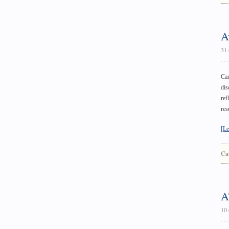
A
31 
Car
dis
ref
res
[Le
Ca
A
10 