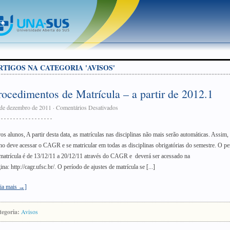
RTIGOS NA CATEGORIA 'AVISOS'
rocedimentos de Matrícula – a partir de 2012.1
de dezembro de 2011
·
Comentários Desativados
os alunos, A partir desta data, as matrículas nas disciplinas não mais serão automáticas. Assim,
no deve acessar o CAGR e se matricular em todas as disciplinas obrigatórias do semestre. O pe
matrícula é de 13/12/11 a 20/12/11 através do CAGR e deverá ser acessado na
ina: http://cagr.ufsc.br/. O período de ajustes de matrícula se [...]
ia mais →]
tegoria:
Avisos