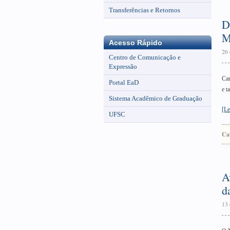
Transferências e Retornos
D
M
Acesso Rápido
26 
Centro de Comunicação e
Expressão
Car
Portal EaD
e 
Sistema Acadêmico de Graduação
[Le
UFSC
Ca
A
d
13 