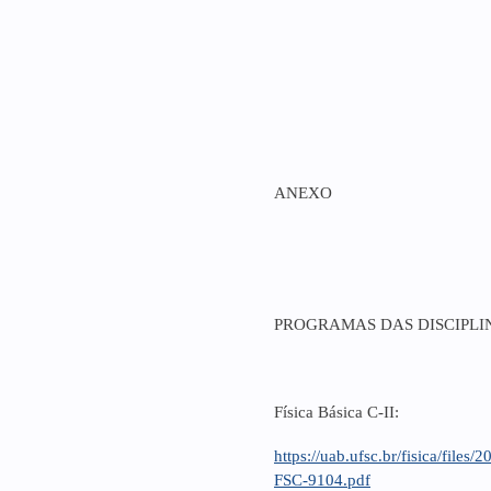
ANEXO
PROGRAMAS DAS DISCIPLI
Física Básica C-II:
https://uab.ufsc.br/fisica/fi
FSC-9104.pdf