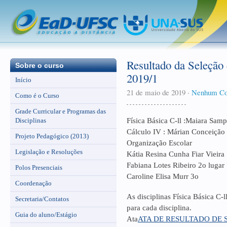
Resultado da Seleção 
Sobre o curso
2019/1
Início
21 de maio de 2019
·
Nenhum Co
Como é o Curso
Grade Curricular e Programas das
Disciplinas
Física Básica C-ll :Maiara Sam
Cálculo IV : Márian Conceição
Projeto Pedagógico (2013)
Organização Escolar
Legislação e Resoluções
Kátia Resina Cunha Fiar Vieira 
Fabiana Lotes Ribeiro 2o lugar
Polos Presenciais
Caroline Elisa Murr 3o
Coordenação
As disciplinas Física Básica C-
Secretaria/Contatos
para cada disciplina.
Guia do aluno/Estágio
Ata
ATA DE RESULTADO DE 