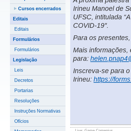
A próxima palestra 
Irineu Manoel de S
Cursos encerrados
UFSC, intitulada
Editais
COVID-19″.
Editais
Para os presentes,
Formulários
Mais informações, 
Formulários
para:
helen.pnap4
Legislação
Inscreva-se para o
Leis
Irineu:
https://for
Decretos
Portarias
Resoluções
Instruções Normativas
Ofícios
←
Live: Game Comenius