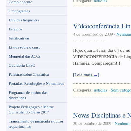
Categoria:
notícias
Corpo docente
Cronogramas
Dúvidas frequentes
Vídeoconferência Ling
Estágios
4 de novembro de 2009
·
Nenhum
Justificativas
Livros sobre o curso
Hoje, quarta-feira, dia 04 de n
Memorial das ACCs
VIDEOCONFERENCIA de Linguís
Hammes. Compareçam!!!
Ouvidoria UFSC
Palestras sobre Gramática
[Leia mais →]
Portarias, Resoluções e Normativas
Categoria:
notícias
·
Sem catego
Programas de ensino das
disciplinas
Projeto Pedagógico e Matriz
Curricular do Curso 2017
Novas Disciplinas e
Trancamento de matrícula e outros
30 de outubro de 2009
·
Nenhum 
requerimentos