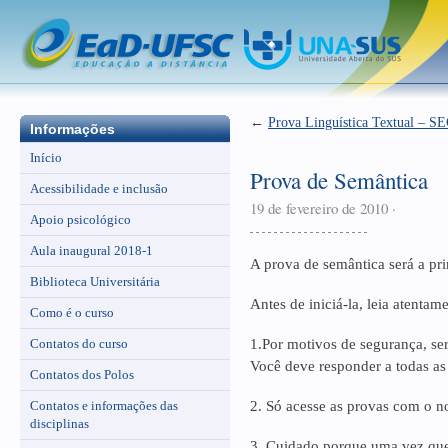
←
Prova Linguística Textual –
Informações
Início
Prova de Semântica
Acessibilidade e inclusão
19 de fevereiro de 2010
·
Apoio psicológico
Aula inaugural 2018-1
A prova de semântica será a pr
Biblioteca Universitária
Antes de iniciá-la, leia atentame
Como é o curso
Contatos do curso
1.Por motivos de segurança, se
Você deve responder a todas as
Contatos dos Polos
Contatos e informações das
2. Só acesse as provas com o n
disciplinas
3. Cuidado porque uma vez que