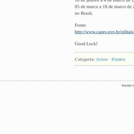
10 de janeiro a 4 de marco de
05 de marco a 18 de marco de 
no Brasil.
Fonte:
http://www.capes.gov.br/editais
Good Luck!
Categoria:
Avisos
·
Eventos
Baseado n