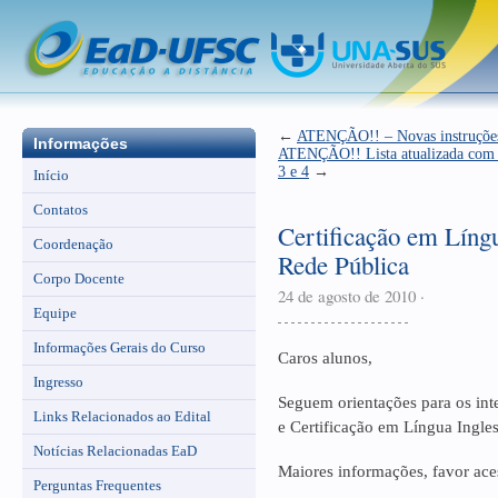
←
ATENÇÃO!! – Novas instruções 
Informações
ATENÇÃO!! Lista atualizada com R
3 e 4
→
Início
Contatos
Certificação em Língu
Coordenação
Rede Pública
Corpo Docente
24 de agosto de 2010
·
Equipe
Informações Gerais do Curso
Caros alunos,
Ingresso
Seguem orientações para os inte
Links Relacionados ao Edital
e Certificação em Língua Ingles
Notícias Relacionadas EaD
Maiores informações, favor ace
Perguntas Frequentes