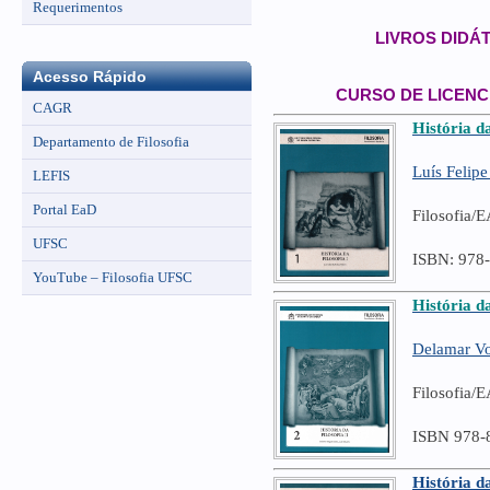
Requerimentos
LIVROS DIDÁ
Acesso Rápido
CURSO DE LICENC
CAGR
História da
Departamento de Filosofia
Luís Felipe
LEFIS
Portal EaD
Filosofia/
UFSC
ISBN: 978
YouTube – Filosofia UFSC
História da
Delamar Vo
Filosofia/
ISBN 978-
História da