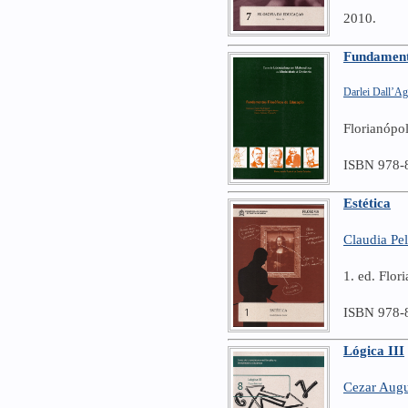
2010.
Fundament
Darlei Dall’Ag
Florianópo
ISBN 978-
Estética
Claudia Pel
1. ed. Flo
ISBN 978-
Lógica III
Cezar Augu