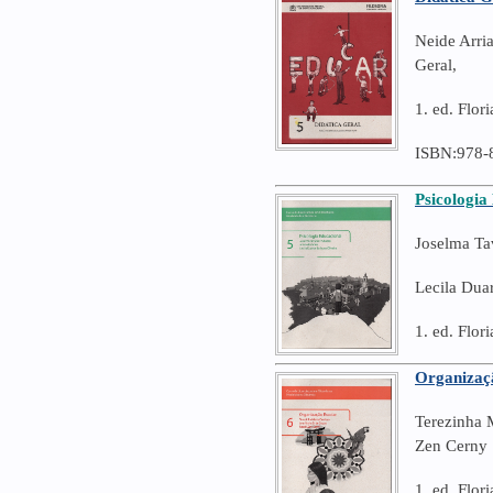
Neide Arria
Geral,
1. ed. Flo
ISBN:978-
Psicologia
Joselma Ta
Lecila Duar
1. ed. Flo
Organizaç
Terezinha 
Zen Cerny
1. ed. Flo