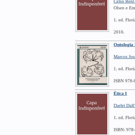
Celso Reni
Olsen e Em
1. ed. Flor
2010.
Ontologia 
Marcos Jos
1. ed. Flo
ISBN 978-
Ética I
Darlei Dal
1. ed. Flo
ISBN: 978