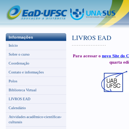
LIVROS EAD
Informações
Início
Sobre o curso
Para acessar o
novo Site do C
quarta edi
Coordenação
Contato e informações
Polos
Biblioteca Virtual
LIVROS EAD
Calendário
Atividades acadêmico-científicas-
culturais