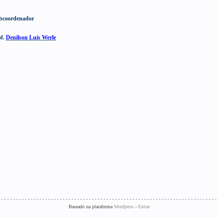
bcoordenador
of.
Denilson Luís Werle
Baseado na plataforma
Wordpress
-
Entrar