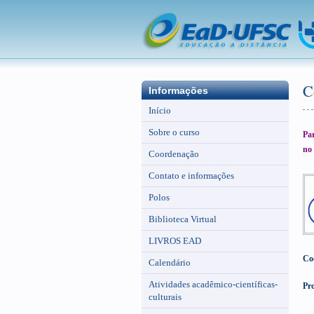
C
Informações
Início
Sobre o curso
Pa
no 
Coordenação
Contato e informações
Polos
Biblioteca Virtual
LIVROS EAD
Co
Calendário
Atividades acadêmico-científicas-
Pr
culturais