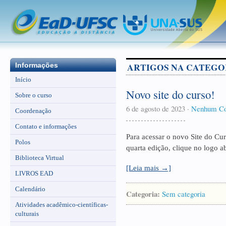
ARTIGOS NA CATEGO
Informações
Início
Novo site do curso!
Sobre o curso
6 de agosto de 2023
·
Nenhum Co
Coordenação
Contato e informações
Para acessar o novo Site do Cu
Polos
quarta edição, clique no logo
Biblioteca Virtual
[Leia mais →]
LIVROS EAD
Calendário
Categoria:
Sem categoria
Atividades acadêmico-científicas-
culturais