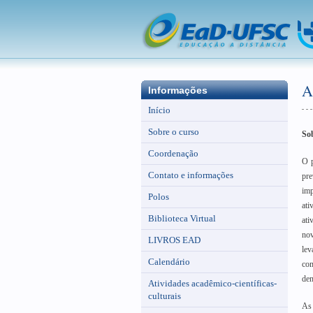
A
Informações
Início
Sobre o curso
Sob
Coordenação
O p
Contato e informações
pre
imp
Polos
at
Biblioteca Virtual
ati
nov
LIVROS EAD
lev
Calendário
com
dem
Atividades acadêmico-científicas-
culturais
As 