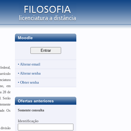
Moodle
• Alterar email
federal,
• Alterar senha
urrículo
ciatura
• Obter senha
imo, em
ia 28 de
l. Serão
Ofertas anteriores
ntemente
Somente consulta
dade. Os
Identificação
 divisão