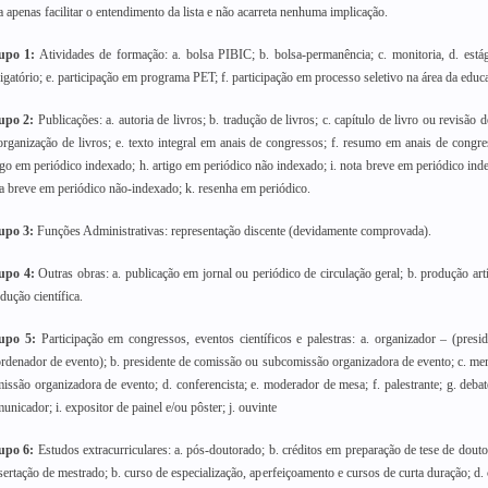
a apenas facilitar o entendimento da lista e não acarreta nenhuma implicação.
upo 1:
Atividades de formação: a. bolsa PIBIC; b. bolsa-permanência; c. monitoria, d. está
igatório; e. participação em programa PET; f. participação em processo seletivo na área da educ
upo 2:
Publicações: a. autoria de livros; b. tradução de livros; c. capítulo de livro ou revisão d
organização de livros; e. texto integral em anais de congressos; f. resumo em anais de congre
igo em periódico indexado; h. artigo em periódico não indexado; i. nota breve em periódico inde
a breve em periódico não-indexado; k. resenha em periódico.
upo 3:
Funções Administrativas: representação discente (devidamente comprovada).
upo 4:
Outras obras: a. publicação em jornal ou periódico de circulação geral; b. produção artís
dução científica.
upo 5:
Participação em congressos, eventos científicos e palestras: a. organizador – (presi
rdenador de evento); b. presidente de comissão ou subcomissão organizadora de evento; c. m
issão organizadora de evento; d. conferencista; e. moderador de mesa; f. palestrante; g. debat
unicador; i. expositor de painel e/ou pôster; j. ouvinte
upo 6:
Estudos extracurriculares: a. pós-doutorado; b. créditos em preparação de tese de dout
sertação de mestrado; b. curso de especialização, aperfeiçoamento e cursos de curta duração; d. 