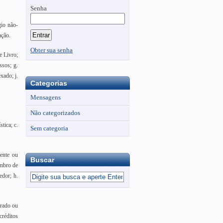
Senha
gio não-
ação.
Obter sua senha
e Livro;
ssos; g.
xado; j.
Categorias
Mensagens
Não categorizados
tica; c.
Sem categoria
dente ou
Buscar
embro de
edor; h.
orado ou
créditos