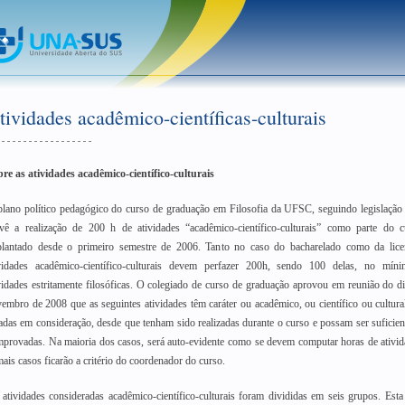
tividades acadêmico-científicas-culturais
re as atividades acadêmico-científico-culturais
lano político pedagógico do curso de graduação em Filosofia da UFSC, seguindo legislação 
vê a realização de 200 h de atividades “acadêmico-científico-culturais” como parte do c
lantado desde o primeiro semestre de 2006. Tanto no caso do bacharelado como da licen
ividades acadêmico-científico-culturais devem perfazer 200h, sendo 100 delas, no mín
vidades estritamente filosóficas. O colegiado de curso de graduação aprovou em reunião do d
embro de 2008 que as seguintes atividades têm caráter ou acadêmico, ou científico ou cultura
adas em consideração, desde que tenham sido realizadas durante o curso e possam ser suficie
provadas. Na maioria dos casos, será auto-evidente como se devem computar horas de ativi
ais casos ficarão a critério do coordenador do curso.
atividades consideradas acadêmico-científico-culturais foram divididas em seis grupos. Esta