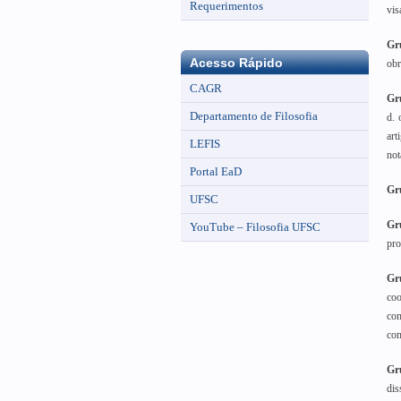
Requerimentos
vis
Gr
Acesso Rápido
obr
CAGR
Gr
Departamento de Filosofia
d. 
art
LEFIS
not
Portal EaD
Gr
UFSC
Gr
YouTube – Filosofia UFSC
pro
Gr
coo
com
com
Gr
dis