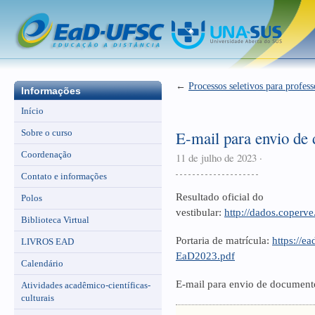
←
Processos seletivos para profes
Informações
Início
Sobre o curso
E-mail para envio de
Coordenação
11 de julho de 2023
·
Contato e informações
Resultado oficial do
Polos
vestibular:
http://dados.coperve
Biblioteca Virtual
Portaria de matrícula:
https://e
LIVROS EAD
EaD2023.pdf
Calendário
E-mail para envio de document
Atividades acadêmico-científicas-
culturais