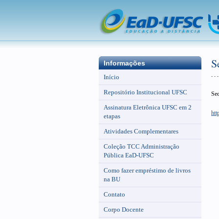
S
Informações
Início
Repositório Institucional UFSC
Sec
Assinatura Eletrônica UFSC em 2
htt
etapas
Atividades Complementares
Coleção TCC Administração
Pública EaD-UFSC
Como fazer empréstimo de livros
na BU
Contato
Corpo Docente