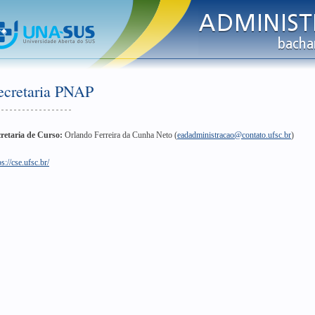
ecretaria PNAP
retaria de Curso:
Orlando Ferreira da Cunha Neto (
eadadministracao@contato.ufsc.br
)
ps://cse.ufsc.br/