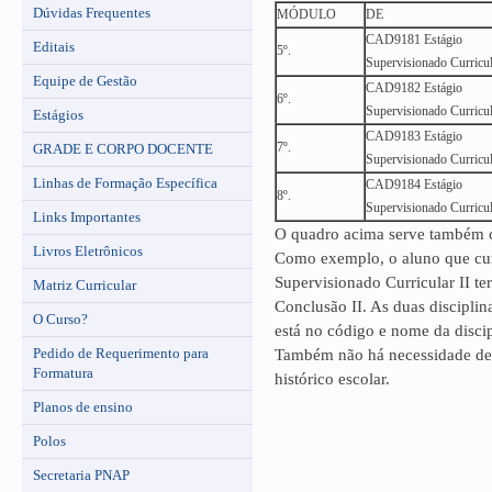
Dúvidas Frequentes
MÓDULO
DE
CAD9181 Estágio
Editais
5º.
Supervisionado Curricul
Equipe de Gestão
CAD9182 Estágio
6º.
Supervisionado Curricul
Estágios
CAD9183 Estágio
7º.
GRADE E CORPO DOCENTE
Supervisionado Curricul
Linhas de Formação Específica
CAD9184 Estágio
8º.
Supervisionado Curricu
Links Importantes
O quadro acima serve também c
Livros Eletrônicos
Como exemplo, o aluno que cu
Supervisionado Curricular II t
Matriz Curricular
Conclusão II. As duas discipli
O Curso?
está no código e nome da discip
Pedido de Requerimento para
Também não há necessidade de 
Formatura
histórico escolar.
Planos de ensino
Polos
Secretaria PNAP