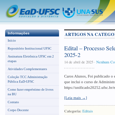
ARTIGOS NA CATEGOR
Informações
Início
Edital – Processo Se
Repositório Institucional UFSC
2025-2
Assinatura Eletrônica UFSC em 2
etapas
14 de abril de 2025
·
Nenhum Co
Atividades Complementares
Caros Alunos, Foi publicado o e
Coleção TCC Administração
Pública EaD-UFSC
que inclui o curso de Administr
https://unificado20252.ufsc.br
Como fazer empréstimo de livros
na BU
[Leia mais →]
Contato
Corpo Docente
Categoria:
Editais