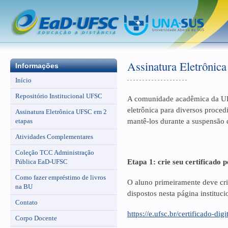
Assinatura Eletrônic
Informações
Início
Repositório Institucional UFSC
A comunidade acadêmica da UFSC
eletrônica para diversos procedi
Assinatura Eletrônica UFSC em 2
etapas
mantê-los durante a suspensão d
Atividades Complementares
Coleção TCC Administração
Pública EaD-UFSC
Etapa 1: crie seu certificado 
Como fazer empréstimo de livros
O aluno primeiramente deve cria
na BU
dispostos nesta página instituci
Contato
https://e.ufsc.br/certificado-dig
Corpo Docente