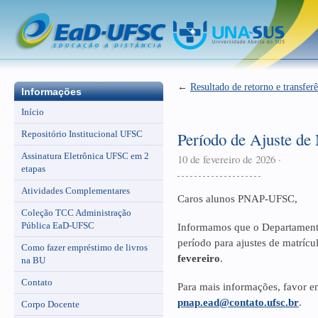
←
Resultado de retorno e transfer
Informações
Início
Repositório Institucional UFSC
Período de Ajuste de 
Assinatura Eletrônica UFSC em 2
10 de fevereiro de 2026
·
etapas
Atividades Complementares
Caros alunos PNAP-UFSC,
Coleção TCC Administração
Pública EaD-UFSC
Informamos que o Departamento
período para ajustes de matrícu
Como fazer empréstimo de livros
fevereiro
.
na BU
Contato
Para mais informações, favor en
pnap.ead@contato.ufsc.br
.
Corpo Docente