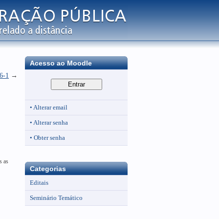
Acesso ao Moodle
26-1
→
• Alterar email
• Alterar senha
• Obter senha
s as
Categorias
Editais
Seminário Temático