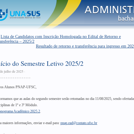
←
Lista de Candidatos com Inscrição Homologada no Edital de Retorno e
ansferência – 2025/2
Resultado de retorno e transferência para ingresso em 20
nício do Semestre Letivo 2025/2
de julho de 2025
·
ros Alunos PNAP-UFSC,
ormamos que as aulas do segundo semestre serão retomadas no dia 11/08/2025, sendo ofertada
ciplinas de 1º e 3º Módulo.
onograma Acadêmico 2025.2
.
a maiores informações, enviar e-mail para:
pnap.ead@contato.ufsc.br