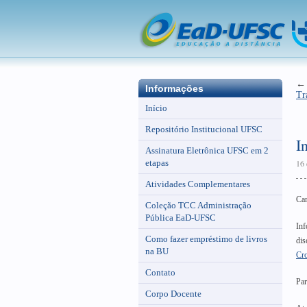
Informações
Tr
Início
Repositório Institucional UFSC
I
Assinatura Eletrônica UFSC em 2
etapas
16 
Atividades Complementares
Ca
Coleção TCC Administração
Pública EaD-UFSC
Inf
Como fazer empréstimo de livros
dis
na BU
Cr
Contato
Par
Corpo Docente